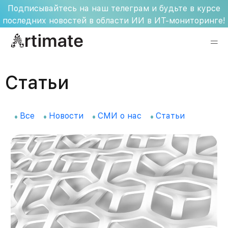
Skip
Подписывайтесь на наш телеграм и будьте в курсе
to
последних новостей в области ИИ в ИТ-мониторинге!
content
Статьи
Все
Новости
СМИ о нас
Статьи