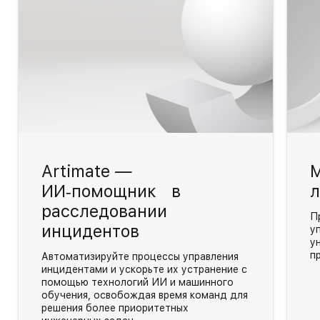
Artimate —
М
ИИ‑помощник в
л
расследовании
П
инцидентов
у
у
п
Автоматизируйте процессы управления
инцидентами и ускорьте их устранение с
помощью технологий ИИ и машинного
обучения, освобождая время команд для
решения более приоритетных