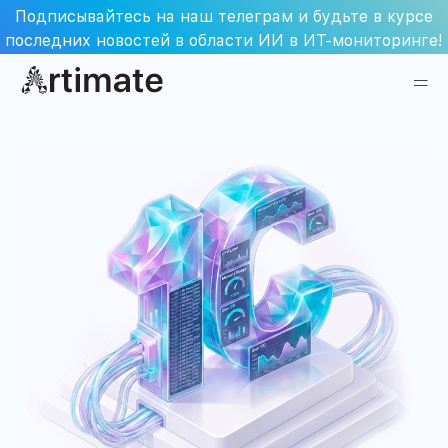
Skip
Подписывайтесь на наш телеграм и будьте в курсе
to
последних новостей в области ИИ в ИТ-мониторинге!
content