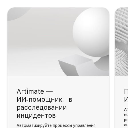
Artimate —
П
ИИ‑помощник в
И
расследовании
A
инцидентов
н
р
а
Автоматизируйте процессы управления