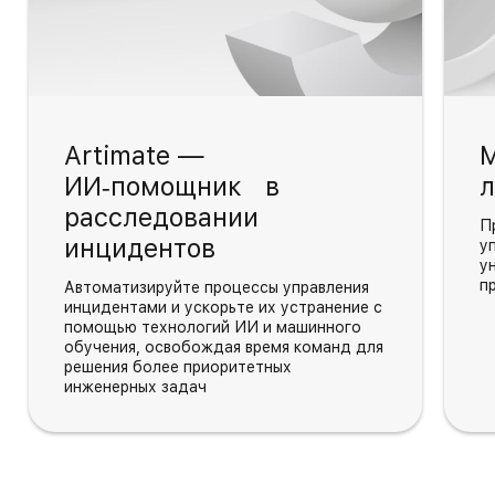
Artimate —
М
ИИ‑помощник в
л
расследовании
П
инцидентов
у
у
п
Автоматизируйте процессы управления
инцидентами и ускорьте их устранение с
помощью технологий ИИ и машинного
обучения, освобождая время команд для
решения более приоритетных
инженерных задач