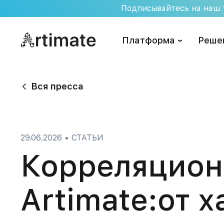
Skip
Подписывайтесь на наш т
to
content
Платформа
Реше
Вся пресса
29.06.2026
•
СТАТЬИ
Корреляцион
Artimate:от х