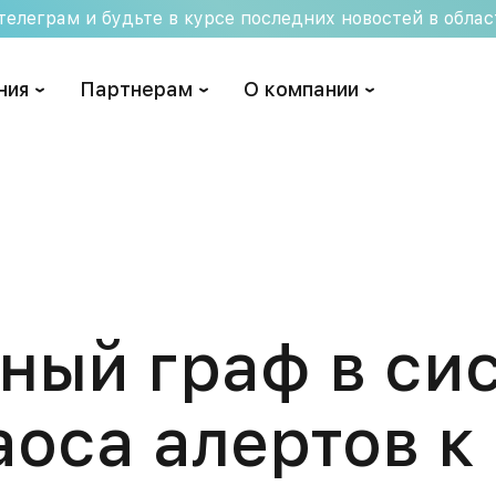
елеграм и будьте в курсе последних новостей в обла
ния
Партнерам
О компании
ный граф в си
аоса алертов к