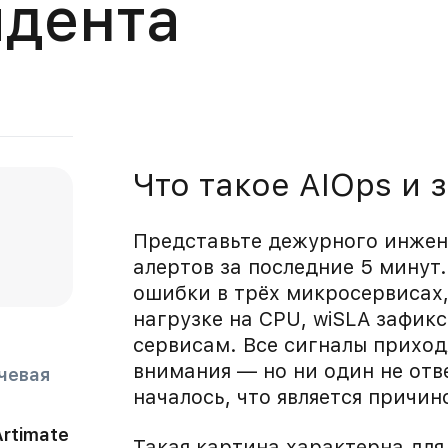
идента
Что такое AIOps и 
Представьте дежурного инжене
алертов за последние 5 минут
ошибки в трёх микросервисах,
нагрузке на CPU, wiSLA зафик
сервисам. Все сигналы приход
внимания — но ни один не отве
чевая
началось, что является причин
rtimate
Такая картина характерна дл