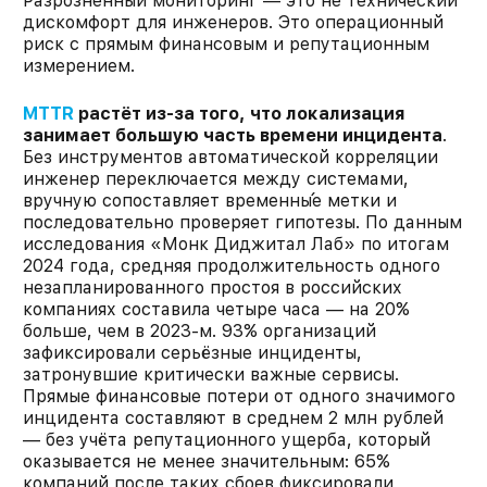
Разрозненный мониторинг — это не технический
дискомфорт для инженеров. Это операционный
риск с прямым финансовым и репутационным
измерением.
MTTR
растёт из-за того, что локализация
занимает большую часть времени инцидента
.
Без инструментов автоматической корреляции
инженер переключается между системами,
вручную сопоставляет временны́е метки и
последовательно проверяет гипотезы. По данным
исследования «Монк Диджитал Лаб» по итогам
2024 года, средняя продолжительность одного
незапланированного простоя в российских
компаниях составила четыре часа — на 20%
больше, чем в 2023-м. 93% организаций
зафиксировали серьёзные инциденты,
затронувшие критически важные сервисы.
Прямые финансовые потери от одного значимого
инцидента составляют в среднем 2 млн рублей
— без учёта репутационного ущерба, который
оказывается не менее значительным: 65%
компаний после таких сбоев фиксировали