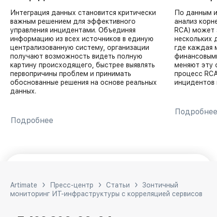
Интеграция данных становится критически
По данным и
важным решением для эффективного
анализ корне
управления инцидентами. Объединяя
RCA) может 
информацию из всех источников в единую
нескольких 
централизованную систему, организации
где каждая 
получают возможность видеть полную
финансовыми
картину происходящего, быстрее выявлять
меняют эту 
первопричины проблем и принимать
процесс RCA
обоснованные решения на основе реальных
инцидентов 
данных.
Подробне
Подробнее
Продолжая использовать
Принимаю
сайт, вы соглашаетесь
на
Artimate
Пресс-центр
Статьи
Зонтичный
мониторинг ИТ-инфраструктуры с корреляцией сервисов
обработку файлов cookie.