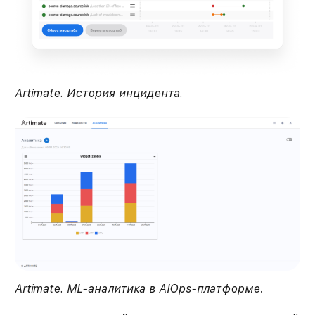
Artimate. История инцидента.
Artimate. ML-аналитика в AIOps-платформе
.