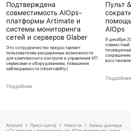
Подтверждена
Пульт &
совместимость AIOps-
сократ
платформы Artimate и
помощь
системы мониторинга
AIOps
сетей и серверов Glaber
9 декабря 2
совместный 
Это сотрудничество предоставляет
посвященный
пользователям расширенные возможности
сокращению
для комплексного контроля и управления ИТ-
восстановле
сервисами и оборудованием, повышения
наблюдаемости (observability)
Подробне
Подробнее
Artimate
Пресс-центр
Новости
Запись доклада
«От алертов к инцидентам: как AIOps превращает шум в