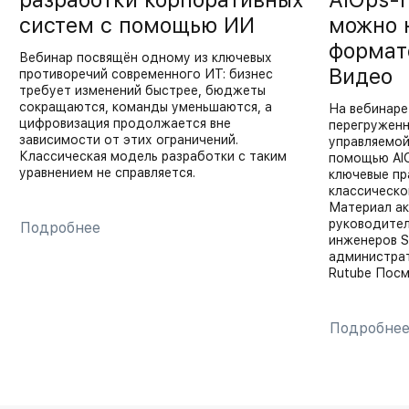
разработки корпоративных
AIOps-
систем с помощью ИИ
можно 
формат
Вебинар посвящён одному из ключевых
Видео
противоречий современного ИТ: бизнес
требует изменений быстрее, бюджеты
сокращаются, команды уменьшаются, а
На вебинаре
цифровизация продолжается вне
перегруженн
зависимости от этих ограничений.
управляемой
Классическая модель разработки с таким
помощью AI
уравнением не справляется.
ключевые пр
классическо
Материал ак
руководител
Подробнее
инженеров S
администрат
Rutube Посм
Подробне