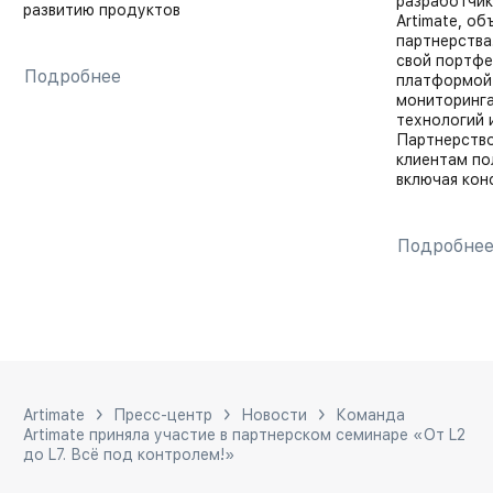
разработчик
развитию продуктов
Artimate, об
партнерства
свой портфе
Подробнее
платформой 
мониторинга
технологий 
Партнерство
клиентам пол
включая кон
Подробне
Artimate
Пресс-центр
Новости
Команда
Artimate приняла участие в партнерском семинаре «От L2
до L7. Всё под контролем!»