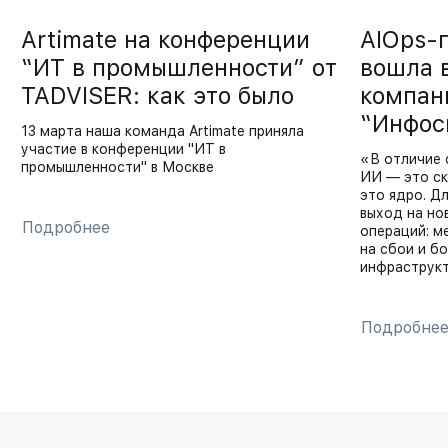
Artimate на конференции
AIOps-
“ИТ в промышленности” от
вошла 
TADVISER: как это было
компан
“Инфос
13 марта наша команда Artimate приняла
участие в конференции "ИТ в
«В отличие 
промышленности" в Москве
ИИ — это ск
это ядро. Д
выход на но
Подробнее
операций: м
на сбои и б
инфраструк
Подробне