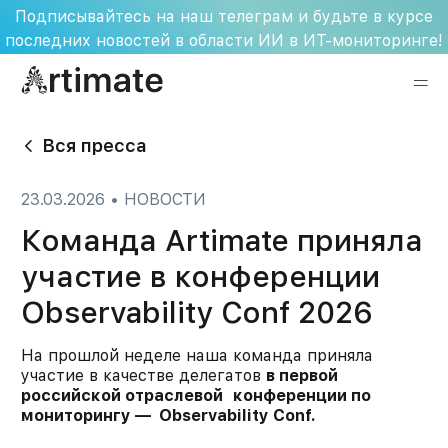
Skip
Подписывайтесь на наш телеграм и будьте в курсе
to
последних новостей в области ИИ в ИТ-мониторинге!
content
Вся пресса
23.03.2026
•
НОВОСТИ
Команда Artimate приняла
участие в конференции
Observability Conf 2026
На прошлой неделе наша команда приняла
участие в качестве делегатов
в первой
российской отраслевой конференции по
мониторингу — Observability Conf.