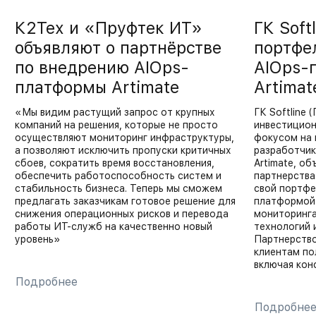
К2Тех и «Пруфтек ИТ»
ГК Soft
объявляют о партнёрстве
портфе
по внедрению AIOps-
AIOps-
платформы Artimate
Artimat
«Мы видим растущий запрос от крупных
ГК Softline
компаний на решения, которые не просто
инвестицион
осуществляют мониторинг инфраструктуры,
фокусом на 
а позволяют исключить пропуски критичных
разработчик
сбоев, сократить время восстановления,
Artimate, об
обеспечить работоспособность систем и
партнерства
стабильность бизнеса. Теперь мы сможем
свой портфе
предлагать заказчикам готовое решение для
платформой 
снижения операционных рисков и перевода
мониторинга
работы ИТ-служб на качественно новый
технологий 
уровень»
Партнерство
клиентам пол
включая кон
Подробнее
Подробне