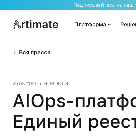
Skip
Подписывайтесь на наш т
to
content
Платформа
Реше
Вся пресса
25.03.2025
•
НОВОСТИ
AIOps-платфо
Единый реес