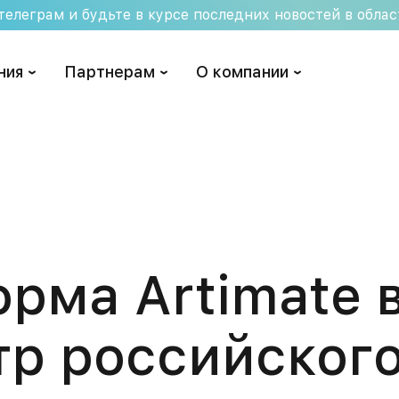
елеграм и будьте в курсе последних новостей в обла
ния
Партнерам
О компании
рма Artimate 
тр российског