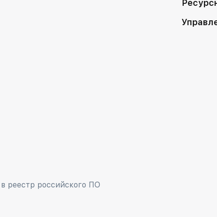
Ресурс
Управл
в реестр российского ПО
Продолжая исполь
на обработку файло