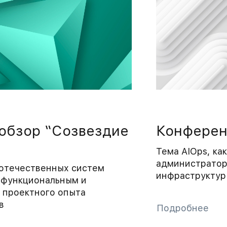
 обзор “Созвездие
Конференц
Тема AIOps, ка
администраторо
 отечественных систем
инфраструктур
о функциональным и
 проектного опыта
в
Подробнее