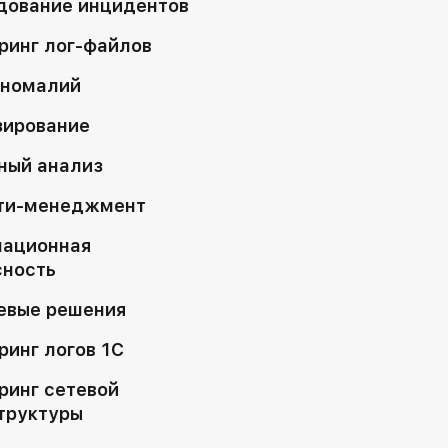
дование инцидентов
ринг лог-файлов
аномалий
зирование
ный анализ
ти-менеджмент
ационная
сность
евые решения
инг логов 1С
ринг сетевой
труктуры