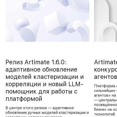
Релиз Artimate 1.6.0:
Artima
адаптивное обновление
конкур
моделей кластеризации и
агентов
корреляции и новый LLM-
Платформа A
помощник для работы с
сильнейших 
агентов» на
платформой
— центральн
посвящённог
В центре этого релиза — адаптивное
бизнес на о
обновление ручных моделей кластеризации и
технологий.