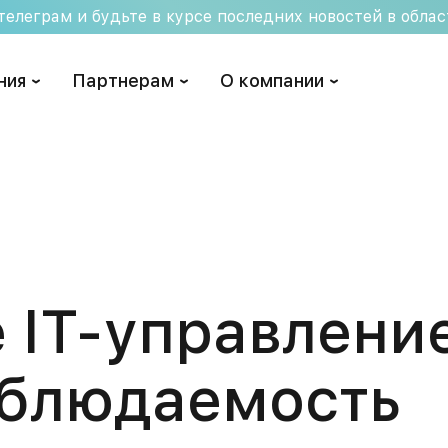
елеграм и будьте в курсе последних новостей в обла
ния
Партнерам
О компании
IT-управление
аблюдаемость