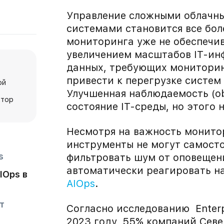
Управление сложными облачн
системами становится все бол
мониторинга уже не обеспечив
увеличением масштабов IT-ин
данных, требующих мониторинг
привести к перегрузке систем
ой
-
Улучшенная наблюдаемость (ob
ктор
состояние IT-среды, но этого 
Несмотря на важность монито
инструменты не могут самост
s
фильтровать шум от оповещен
автоматически реагировать на
IOps в
AIOps
.
т
Согласно исследованию Enterpr
2023 году, 55% компаний Сев