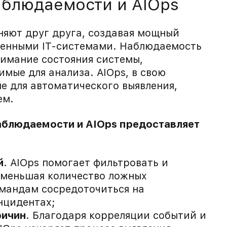
аблюдаемости и AIOps
няют друг друга, создавая мощный
менными IT-системами. Наблюдаемость
нимание состояния системы,
имые для анализа. AIOps, в свою
ые для автоматического выявления,
ем.
аблюдаемости и AIOps предоставляет
й
. AIOps помогает фильтровать и
уменьшая количество ложных
омандам сосредоточиться на
нцидентах;
ричин
. Благодаря корреляции событий и