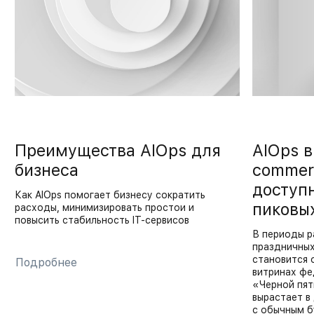
Преимущества AIOps для
AIOps в
бизнеса
commer
доступн
Как AIOps помогает бизнесу сократить
пиковы
расходы, минимизировать простои и
повысить стабильность IT-сервисов
В периоды р
праздничных
становится 
Подробнее
витринах фе
«Черной пя
вырастает в
с обычным б