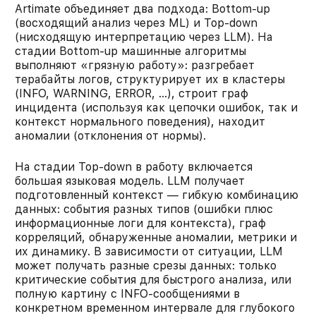
Artimate объединяет два подхода: Bottom-up
(восходящий анализ через ML) и Top-down
(нисходящую интерпретацию через LLM). На
стадии Bottom-up машинные алгоритмы
выполняют «грязную работу»: разгребает
терабайты логов, структурирует их в кластеры
(INFO, WARNING, ERROR, …), строит граф
инцидента (используя как цепочки ошибок, так и
контекст нормального поведения), находит
аномалии (отклонения от нормы).
На стадии Top-down в работу включается
большая языковая модель. LLM получает
подготовленный контекст — гибкую комбинацию
данных: события разных типов (ошибки плюс
информационные логи для контекста), граф
корреляций, обнаруженные аномалии, метрики и
их динамику. В зависимости от ситуации, LLM
может получать разные срезы данных: только
критические события для быстрого анализа, или
полную картину с INFO-сообщениями в
конкретном временном интервале для глубокого