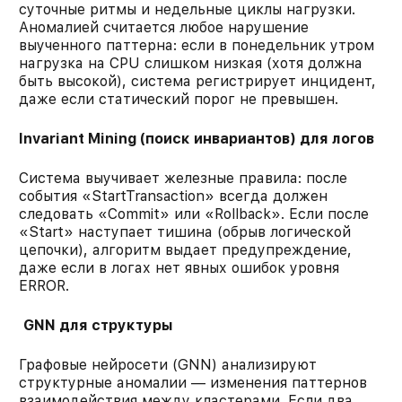
суточные ритмы и недельные циклы нагрузки.
Аномалией считается любое нарушение
выученного паттерна: если в понедельник утром
нагрузка на CPU слишком низкая (хотя должна
быть высокой), система регистрирует инцидент,
даже если статический порог не превышен.
Invariant Mining (поиск инвариантов) для логов
Система выучивает железные правила: после
события «StartTransaction» всегда должен
следовать «Commit» или «Rollback». Если после
«Start» наступает тишина (обрыв логической
цепочки), алгоритм выдает предупреждение,
даже если в логах нет явных ошибок уровня
ERROR.
GNN для структуры
Графовые нейросети (GNN) анализируют
структурные аномалии — изменения паттернов
взаимодействия между кластерами. Если два