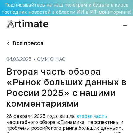
Skip
Подписывайтесь на наш телеграм и будьте в курсе
to
последних новостей в области ИИ в ИТ-мониторинге!
content
Вся пресса
04.03.2025
•
СМИ О НАС
Вторая часть обзора
«Рынок больших данных в
России 2025» с нашими
комментариями
26 февраля 2025 года вышла
вторая часть
масштабного обзора «Динамика, перспективы и
проблемы российского рынка больших данных».