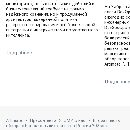
мониторинга, пользовательских действий и
На Хабре вы
бизнес‑транзакций требуют не только
аллеи DevOp
надёжного хранения, но и продуманной
ежегодно с
архитектуры, выверенной политики
инженерных 
резервного копирования и всё более тесной
DevSecOps. 
интеграции с инструментами искусственного
поговорил с
интеллекта.
боли россий
безопасност
решают реал
Подробнее
маркетингов
обзор попал
Artimate: […]
Подробне
Artimate
Пресс-центр
СМИ о нас
Вторая часть
обзора «Рынок больших данных в России 2025» с