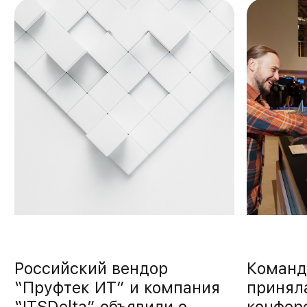
Российский вендор
Команд
“Пруфтек ИТ” и компания
приняла