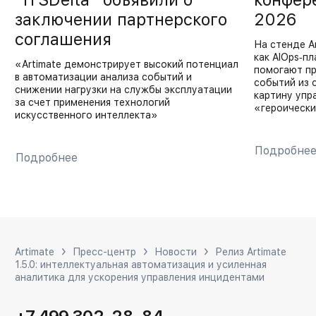
“ITSDelta” объявили о
конфер
заключении партнерского
2026
соглашения
На стенде A
как AIOps‑п
«Artimate демонстрирует высокий потенциал
помогают пр
в автоматизации анализа событий и
событий из 
снижении нагрузки на службы эксплуатации
картину упр
за счет применения технологий
«героически
искусственного интеллекта»
Подробне
Подробнее
Artimate
Пресс-центр
Новости
Релиз Artimate
1.5.0: интеллектуальная автоматизация и усиленная
аналитика для ускорения управления инцидентами